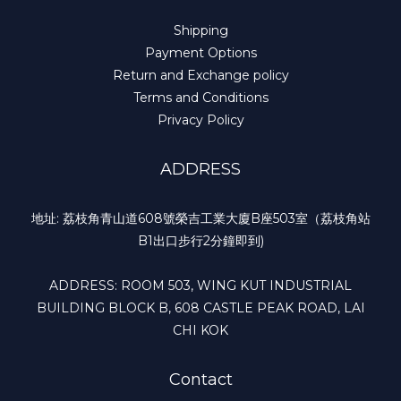
Shipping
Payment Options
Return and Exchange policy
Terms and Conditions
Privacy Policy
ADDRESS
地址: 荔枝角青山道608號榮吉工業大廈B座503室（荔枝角站
B1出口步行2分鐘即到)
ADDRESS: ROOM 503, WING KUT INDUSTRIAL
BUILDING BLOCK B, 608 CASTLE PEAK ROAD, LAI
CHI KOK
Contact