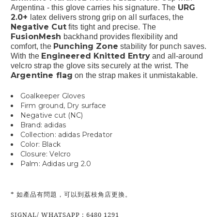
URG
Argentina - this glove carries his signature. The
2.0+
latex delivers strong grip on all surfaces, the
Negative Cut
fits tight and precise. The
FusionMesh
backhand provides flexibility and
Punching Zone
comfort, the
stability for punch saves.
Engineered Knitted Entry
With the
and all-around
velcro strap the glove sits securely at the wrist. The
Argentine flag
on the strap makes it unmistakable.
Goalkeeper Gloves
Firm ground, Dry surface
Negative cut (NC)
Brand: adidas
Collection: adidas Predator
Color: Black
Closure: Velcro
Palm: Adidas urg 2.0
* 如產品有問題，可以到荔枝角店更換。
SIGNAL/ WHATSAPP : 6480 1291