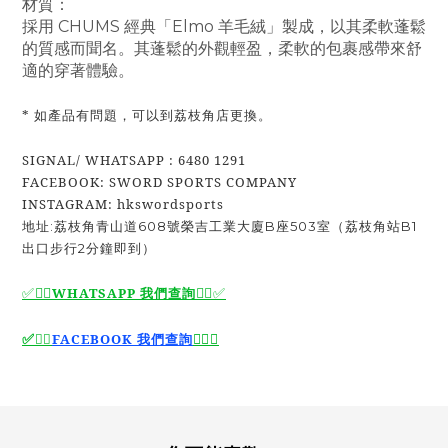
材質：
採用 CHUMS 經典「Elmo 羊毛絨」製成，以其柔軟蓬鬆
的質感而聞名。其蓬鬆的外觀輕盈，柔軟的包裹感帶來舒
適的穿著體驗。
* 如產品有問題，可以到荔枝角店更換。
SIGNAL/ WHATSAPP : 6480 1291
FACEBOOK: SWORD SPORTS COMPANY
INSTAGRAM: hkswordsports
地址:荔枝角青山道608號榮吉工業大廈B座503室（荔枝角站B1
出口步行2分鐘即到）
✅🙆‍♂️
WHATSAPP 我們查詢
🙆‍♂️
✅
🙆‍♂️
✅
✅
🙆‍♂️
FACEBOOK 我們查詢