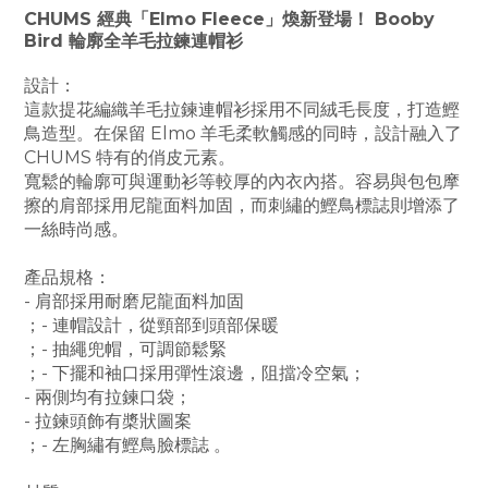
CHUMS 經典「Elmo Fleece」煥新登場！ Booby
Bird 輪廓全羊毛拉鍊連帽衫
設計：
這款提花編織羊毛拉鍊連帽衫採用不同絨毛長度，打造鰹
鳥造型。在保留 Elmo 羊毛柔軟觸感的同時，設計融入了
CHUMS 特有的俏皮元素。
寬鬆的輪廓可與運動衫等較厚的內衣內搭。容易與包包摩
擦的肩部採用尼龍面料加固，而刺繡的鰹鳥標誌則增添了
一絲時尚感。
產品規格：
- 肩部採用耐磨尼龍面料加固
；- 連帽設計，從頸部到頭部保暖
；- 抽繩兜帽，可調節鬆緊
；- 下擺和袖口採用彈性滾邊，阻擋冷空氣；
- 兩側均有拉鍊口袋；
- 拉鍊頭飾有槳狀圖案
；- 左胸繡有鰹鳥臉標誌 。