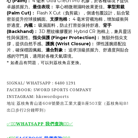
心 (Palm)：
 4 毫米 Ultra GTech Pro 乳膠，於各種環境下提供
卓越抓握力。
最佳表現：
 掌心稍微潮濕時效果更佳。
掌型剪裁 
(Palm Cut)：
 Flash X Cut（負剪裁），側邊包覆設計，貼合緊
密並提升控球接觸面。
支撐泡棉：
 4 毫米背襯泡棉，增加緩衝與
舒適度。
內襯：
 吸濕面料，防止打滑並保持舒適。
背手 
(Backhand)：
 3D 壓紋橡膠覆於 Hybrid CR 泡棉上，兼具靈活
性與保護性。
指尖保護 (Finger Protection)：
 無額外指尖支
撐，提供自然手感。
護腕 (Wrist Closure)：
 彈性護腕搭配拉
片，確保穩固佩戴。
適合對象：
 追求頂級抓握力、舒適度與貼合
感的守門員，適用於各種天氣環境。
* 如產品有問題，可以到荔枝角店更換。
SIGNAL/ WHATSAPP : 6480 1291
FACEBOOK: SWORD SPORTS COMPANY
INSTAGRAM: hkswordsports
地址:荔枝角青山道608號榮吉工業大廈B座503室（荔枝角站B1
出口步行2分鐘即到）
WHATSAPP 我們查詢
✅🙆‍♂️
🙆‍♂️
✅