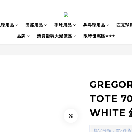
毛球用品
田徑用品
手球用品
乒乓球用品
匹克球
品牌
清貨斷碼大減價區
限時優惠區⭐⭐⭐
GREGOR
TOTE 70
WHITE
指定分類，買2件