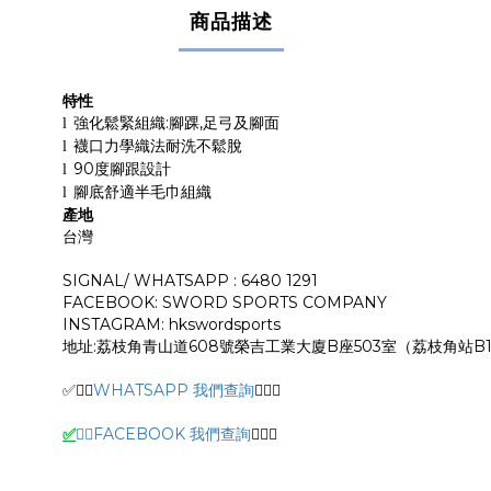
商品描述
特性
強化鬆緊組織
:
腳踝
,
足弓及腳面
l
襪口力學織法耐洗不鬆脫
l
90
度腳跟設計
l
腳底舒適半毛巾組織
l
產地
台灣
SIGNAL/ WHATSAPP : 6480 1291
FACEBOOK: SWORD SPORTS COMPANY
INSTAGRAM: hkswordsports
地址:荔枝角青山道608號榮吉工業大廈B座503室（荔枝角站B
✅🙆‍♂️
WHATSAPP 我們查詢
🙆‍♂️
✅
✅
🙆‍♂️
FACEBOOK 我們查詢
🙆‍♂️
✅