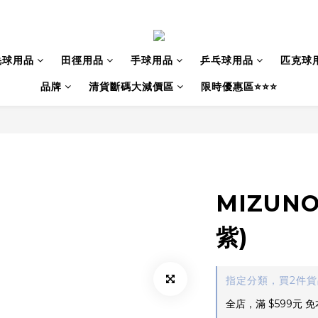
毛球用品
田徑用品
手球用品
乒乓球用品
匹克球
品牌
清貨斷碼大減價區
限時優惠區⭐⭐⭐
MIZUN
紫)
指定分類，買2件
全店，滿 $599元 