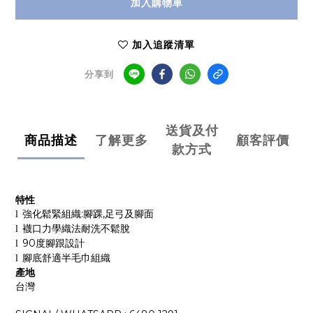
加入購物車
加入追蹤清單
分享到
送貨及付
商品描述
了解更多
顧客評價
款方式
特性
強化鬆緊組織
:
腳踝
,
足弓及腳面
l
襪口力學織法耐洗不鬆脫
l
90
度腳跟設計
l
腳底舒適半毛巾組織
l
產地
台灣