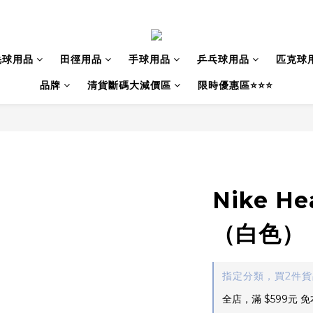
毛球用品
田徑用品
手球用品
乒乓球用品
匹克球
品牌
清貨斷碼大減價區
限時優惠區⭐⭐⭐
Nike H
（白色）
指定分類，買2件
全店，滿 $599元 