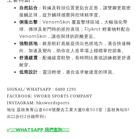
自然貼合
：鞋緣及鞋頭位置更貼合足形，讓雙腳更親密
接觸足球，提升觸球感覺與控球精準度。
俐落出擊
：VenomSkin 覆蓋擊球區域，大幅強化帶
球、傳球及射門時的抓控表現；Flyknit 輕量物料配合
VenomSkin，讓你與球的距離更近。
強勁抓地
：錐形鞋釘底板提供出色抓地力，適合快速轉
向、加速及變向，助你在人造草場上穩穩掌控節奏。
舒適緩震
：配備緩震鞋墊，長時間比賽或訓練都更舒適
耐穿。
低筒設計
：靈活輕便，適合追求敏捷度的球員。
SIGNAL/ WHATSAPP : 6480 1291
FACEBOOK: SWORD SPORTS COMPANY
INSTAGRAM: hkswordsports
地址:荔枝角青山道608號榮吉工業大廈B座503室（荔枝角站B1
出口步行2分鐘即到）
✅🙆‍♂️
WHATSAPP 我們查詢
🙆‍♂️
✅