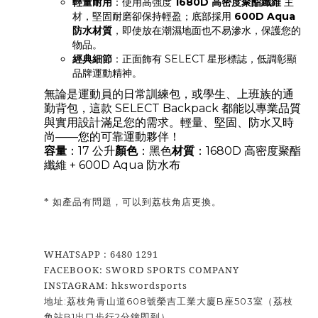
輕量耐用
：使用高強度
1680D 高密度聚酯纖維
主
材，堅固耐磨卻保持輕盈；底部採用
600D Aqua
防水材質
，即使放在潮濕地面也不易滲水，保護您的
物品。
經典細節
：正面飾有 SELECT 星形標誌，低調彰顯
品牌運動精神。
無論是運動員的日常訓練包，或學生、上班族的通
勤背包，這款 SELECT Backpack 都能以專業品質
與實用設計滿足您的需求。輕量、堅固、防水又時
尚——您的可靠運動夥伴！
容量
：17 公升
顏色
：黑色
材質
：1680D 高密度聚酯
纖維 + 600D Aqua 防水布
* 如產品有問題，可以到荔枝角店更換。
WHATSAPP : 6480 1291
FACEBOOK: SWORD SPORTS COMPANY
INSTAGRAM: hkswordsports
地址:荔枝角青山道608號榮吉工業大廈B座503室（荔枝
角站B1出口步行2分鐘即到）