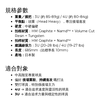
規格參數
重量／握把
：3U (約 85–89g) / 4U (約 80–84g)
平衡點
：頭重（Head Heavy），專注後場進攻
硬度
：中硬偏硬
拍框材質
：HM Graphite + Namd™ + Volume Cut 
Resin + Tungsten
拍桿材質
：HM Graphite + Namd™
建議線張力
：3U (20–28 lbs) / 4U (19–27 lbs)
長度
：685mm（比標準長 10mm）
產地：
日本製
適合對象
中高階至專業球員
偏好 
後場重殺、持續進攻
 嘅打法
雙打球員，特別係後場主力
4U
 → 適合追求速度與靈活性的球員
3U
 → 適合追求力量與穩定性的球員