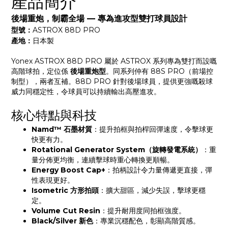
產品簡介
後場重炮，制霸全場 — 專為進攻型雙打球員設計
型號：
ASTROX 88D PRO
產地：
日本製
Yonex ASTROX 88D PRO 屬於 ASTROX 系列專為雙打而設嘅
高階球拍，定位係
後場重炮型
。同系列仲有 88S PRO（前場控
制型），兩者互補。88D PRO 針對後場球員，提供更強嘅殺球
威力同穩定性，令球員可以持續輸出高壓進攻。
核心特點與科技
Namd™ 石墨材質
：提升拍框與拍桿回彈速度，令擊球更
快更有力。
Rotational Generator System（旋轉發電系統）
：重
量分佈更均衡，連續擊球時重心轉換更順暢。
Energy Boost Cap+
：拍柄設計令力量傳遞更直接，彈
性表現更好。
Isometric 方形拍頭
：擴大甜區，減少失誤，擊球更穩
定。
Volume Cut Resin
：提升耐用度同拍框強度。
Black/Silver 新色
：專業沉穩配色，彰顯高階質感。