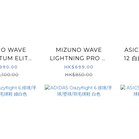
NO WAVE
MIZUNO WAVE
ASI
UM ELITE
LIGHTNING PRO 排
12 
鞋 白橙色
球鞋 黑白色
990.00
HK$699.00
,100.00
HK$850.00