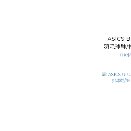
ASICS B
羽毛球鞋/
白
HK$