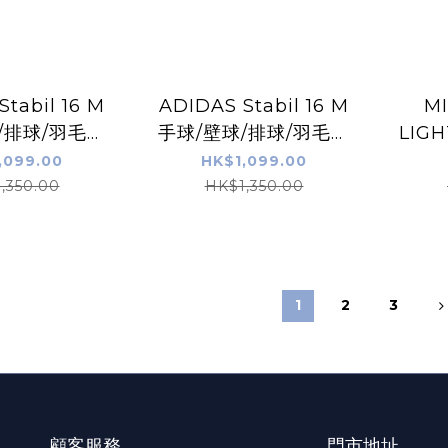
tabil 16 M
ADIDAS Stabil 16 M
M
/排球/羽毛球
手球/壁球/排球/羽毛球
LIGH
 藍色
鞋 白黑色
,099.00
HK$1,099.00
,350.00
HK$1,350.00
1
2
3
顧客服務
門市地址