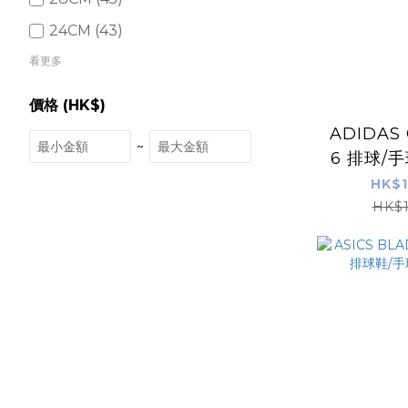
24CM (43)
看更多
價格 (HK$)
ADIDAS C
~
6 排球/手球/壁球/羽毛
球鞋
HK$1
HK$1