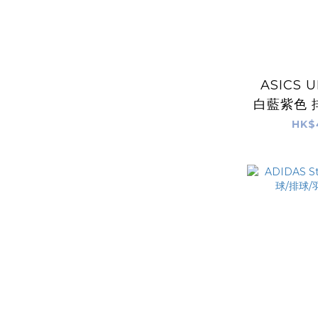
ASICS 
白藍紫色 
鞋
HK$