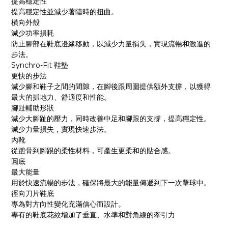
提高穩定性
提高穩定性並減少著陸時的扭曲。
橫向外殼
減少功率損耗
防止腳部在鞋底邊緣移動，以減少力量損失，實現流暢和激進的
步法。
Synchro-Fit
鞋墊
更快的步法
減少腳和鞋子之間的間隙，在腳後跟周圍提供額外支撐，以獲得
最大的抓地力、舒適度和性能。
腳趾輔助形狀
減少大腳趾的壓力，同時改善中足和腳跟的支撐，提高穩定性。
減少力量損失，實現快速步法。
內靴
從蹠骨到腳跟的柔性材料，可產生更柔和的貼合感。
圓底
最大能量
用於快速流暢的步法，確保將最大的能量傳遞到下一次擊球中。
徑向刀片鞋底
專為對方向性變化充滿信心而設計。
專有的鞋底花紋增加了垂直、水準和對角線的牽引力