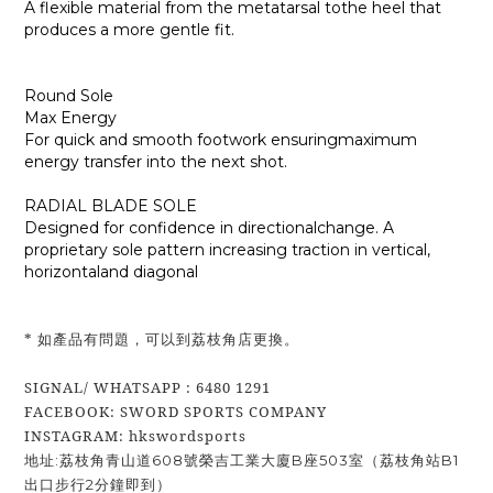
A flexible material from the metatarsal tothe heel that
produces a more gentle fit.
Round Sole
Max Energy
For quick and smooth footwork ensuringmaximum
energy transfer into the next shot.
RADIAL BLADE SOLE
Designed for confidence in directionalchange. A
proprietary sole pattern increasing traction in vertical,
horizontaland diagonal
* 如產品有問題，可以到荔枝角店更換。
SIGNAL/ WHATSAPP : 6480 1291
FACEBOOK: SWORD SPORTS COMPANY
INSTAGRAM: hkswordsports
地址:荔枝角青山道608號榮吉工業大廈B座503室（荔枝角站B1
出口步行2分鐘即到）