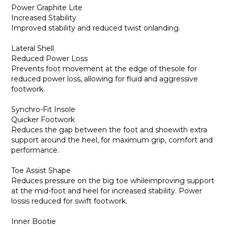
Power Graphite Lite
Increased Stability
Improved stability and reduced twist onlanding.
Lateral Shell
Reduced Power Loss
Prevents foot movement at the edge of thesole for
reduced power loss, allowing for fluid and aggressive
footwork.
Synchro-Fit Insole
Quicker Footwork
Reduces the gap between the foot and shoewith extra
support around the heel, for maximum grip, comfort and
performance.
Toe Assist Shape
Reduces pressure on the big toe whileimproving support
at the mid-foot and heel for increased stability. Power
lossis reduced for swift footwork.
Inner Bootie