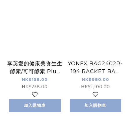
李英愛的健康美食生生
YONEX BAG2402R-
酵素/可可酵素 Plus
194 RACKET BAG
系列 (30包/盒) 穀物 /
羽毛球/網球 球拍袋6
HK$158.00
HK$980.00
朱古力味
HK$238.00
HK$1,100.00
加入購物車
加入購物車