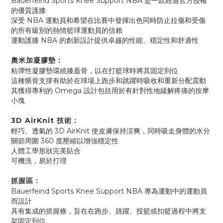
Bauerfeind Sports Knee Support NBA 是一款經過官方授權
的優質護膝
深受 NBA 運動員和希望在比賽中發揮出色同時防止拉傷和受傷
的所有級別的熱情籃球運動員的信賴
運動護膝 NBA 的創新設計提供卓越的性能、穩定性和舒適性
奧米加凝膠墊：
粘彈性凝膠墊環繞膝蓋骨，以在打籃球時將其固定到位
這種髕骨支撐有助於在球場上跑步和跳躍時吸收和重新分配震動
其獲得專利的 Omega 設計包括用於有針對性地緩解疼痛的按摩
小塊
3D AirKnit 技術：
輕巧、透氣的 3D AirKnit 使皮膚保持涼爽，同時吸走身體的水分
關節周圍 360 度壓縮以增強穩定性
人體工學形狀完美貼合
可機洗，易於打理
抓握區：
Bauerfeind Sports Knee Support NBA 專為運動中的運動員
而設計
具有集成的抓握條，旨在在跑步、跳躍、投籃或扣籃過程中將支
架固定到位