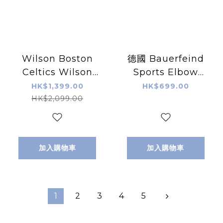
Wilson Boston
德國 Bauerfeind
Celtics Wilson
Sports Elbow
2024 NBA Finals
Support 運動護肘
HK$1,399.00
HK$699.00
Champion
HK$2,099.00
Collectors
Edition
Basketball 2024
加入購物車
加入購物車
NBA 總決賽冠軍收
藏版籃球 7號籃球
1
2
3
4
5