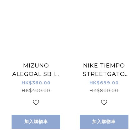
MIZUNO
NIKE TIEMPO
ALEGOAL SB IN
STREETGATO
JR 26FW 童裝石
RRM 室內/街場足
HK$360.00
HK$699.00
地足球鞋 白藍色
球鞋 白粉色
HK$400.00
HK$800.00
加入購物車
加入購物車