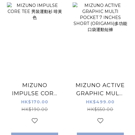
MIZUNO
MIZUNO ACTIVE
IMPULSE CORE
GRAPHIC MULTI
TEE 男裝運動衫 啡
POCKET 7
HK$170.00
HK$499.00
黃色
INCHES SHORT
HK$190.00
HK$550.00
(ORIGAMIi)多功能
口袋運動短褲