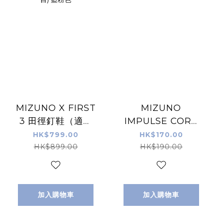
MIZUNO X FIRST
MIZUNO
3 田徑釘鞋（適合
IMPULSE CORE
短/中/長跑/跳遠項
TEE 男裝運動衫 黑
HK$799.00
HK$170.00
目) 藍粉色
色
HK$899.00
HK$190.00
加入購物車
加入購物車