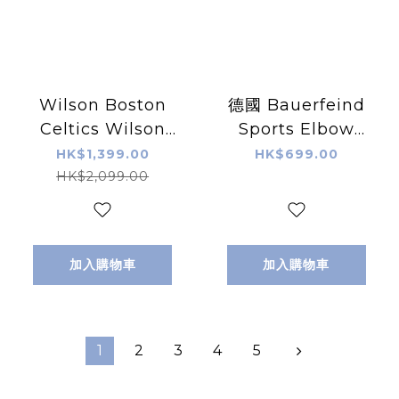
Wilson Boston
德國 Bauerfeind
Celtics Wilson
Sports Elbow
2024 NBA Finals
Support 運動護肘
HK$1,399.00
HK$699.00
Champion
HK$2,099.00
Collectors
Edition
Basketball 2024
加入購物車
加入購物車
NBA 總決賽冠軍收
藏版籃球 7號籃球
1
2
3
4
5