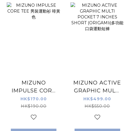
MIZUNO
MIZUNO ACTIVE
IMPULSE CORE
GRAPHIC MULTI
TEE 男裝運動衫 啡
POCKET 7
HK$170.00
HK$499.00
黃色
INCHES SHORT
HK$190.00
HK$550.00
(ORIGAMIi)多功能
口袋運動短褲