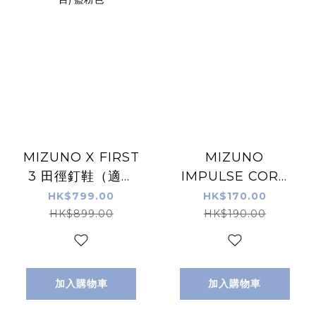
MIZUNO X FIRST
MIZUNO
3 田徑釘鞋（適合
IMPULSE CORE
短/中/長跑/跳遠項
TEE 男裝運動衫 黑
HK$799.00
HK$170.00
目) 藍粉色
色
HK$899.00
HK$190.00
加入購物車
加入購物車