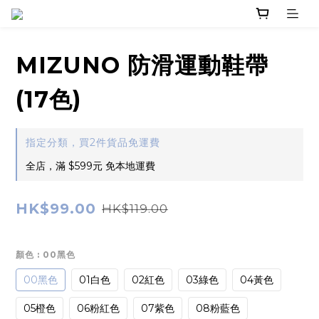
MIZUNO 防滑運動鞋帶
(17色)
指定分類，買2件貨品免運費
全店，滿 $599元 免本地運費
HK$99.00
HK$119.00
顏色
: 00黑色
00黑色
01白色
02紅色
03綠色
04黃色
05橙色
06粉紅色
07紫色
08粉藍色