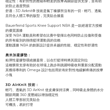
穩定性：有針對性的壓縮和輕柔的按摩為關節提供支撐，並有助
於防止過度勞損
舒適：3D Airknit® 技術是氯丁橡膠所沒有的一切 - 輕巧、透氣
且符合人體工學的版型，完美貼合膝蓋
Bauerfeind Sports Knee Support NBA 是一款經過官方授權
的優質護膝
深受 NBA 運動員和希望在比賽中發揮出色同時防止拉傷和受傷
的所有級別的熱情籃球運動員的信賴
運動護膝 NBA 的創新設計提供卓越的性能、穩定性和舒適性
奧米加凝膠墊：
粘彈性凝膠墊環繞膝蓋骨，以在打籃球時將其固定到位
這種髕骨支撐有助於在球場上跑步和跳躍時吸收和重新分配震動
其獲得專利的 Omega 設計包括用於有針對性地緩解疼痛的按摩
小塊
3D AirKnit 技術：
輕巧、透氣的 3D AirKnit 使皮膚保持涼爽，同時吸走身體的水分
關節周圍 360 度壓縮以增強穩定性
人體工學形狀完美貼合
可機洗，易於打理