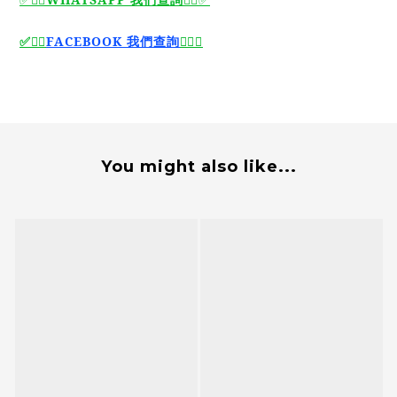
🙆‍♂️
FACEBOOK 我們查詢
🙆‍♂️
✅
✅
You might also like...