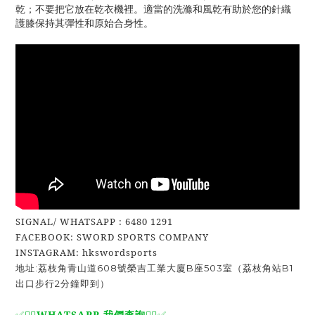
乾；不要把它放在乾衣機裡。適當的洗滌和風乾有助於您的針織
護膝保持其彈性和原始合身性。
SIGNAL/ WHATSAPP : 6480 1291
FACEBOOK: SWORD SPORTS COMPANY
INSTAGRAM: hkswordsports
地址:荔枝角青山道608號榮吉工業大廈B座503室（荔枝角站B1
出口步行2分鐘即到）
WHATSAPP 我們查詢
✅🙆‍♂️
🙆‍♂️
✅