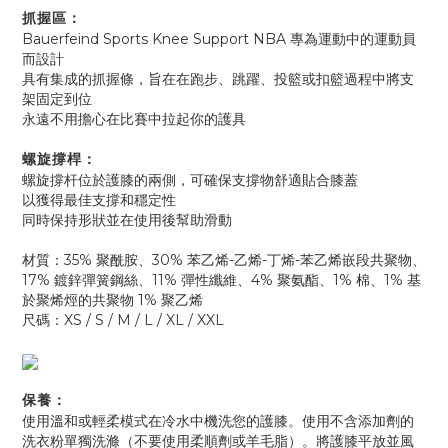
抓握區：
Bauerfeind Sports Knee Support NBA 專為運動中的運動員
而設計
具有集成的抓握條，旨在在跑步、跳躍、投籃或扣籃過程中將支
架固定到位
永遠不用擔心在比賽中拉起你的護具
螺旋撐桿：
螺旋撐杆位於護膝的兩側，可確保支撐物舒適貼合膝蓋
以獲得最佳支撐和穩定性
同時保持形狀並在使用後幫助滑動
材質：35% 聚酰胺、30% 苯乙烯-乙烯-丁烯-苯乙烯嵌段共聚物、
17% 鍍鋅彈簧鋼絲、11% 彈性纖維、4% 聚氨酯、1% 棉、1% 基
於聚烯烴的共聚物 1% 聚乙烯
尺碼：XS / S / M / L / XL / XXL
保養：
使用溫和或輕柔模式在冷水中機洗您的護膝。使用不含添加劑的
洗衣粉單獨洗滌（不要使用柔順劑或羊毛脂）。將護膝平放並風