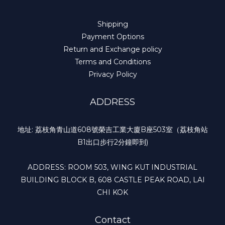
Shipping
Payment Options
Return and Exchange policy
Terms and Conditions
Privacy Policy
ADDRESS
地址: 荔枝角青山道608號榮吉工業大廈B座503室（荔枝角站
B1出口步行2分鐘即到)
ADDRESS: ROOM 503, WING KUT INDUSTRIAL
BUILDING BLOCK B, 608 CASTLE PEAK ROAD, LAI
CHI KOK
Contact