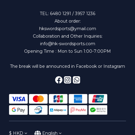
TEL: 6480 1291 / 3957 1236
About order:
hkswordsports@ymail.com
Collaboration and Other Inquiries:
info@hk-swordsports.com
Opening Time : Mon to Sun 1:00-7:00PM
The break will be announced in Facebook or Instagram
$
HKD
English