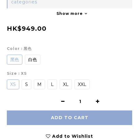
categories
Show more
HK$949.00
Color
: 黑色
黑色
白色
Size
: XS
XS
S
M
L
XL
XXL
ADD TO CART
Add to Wishlist