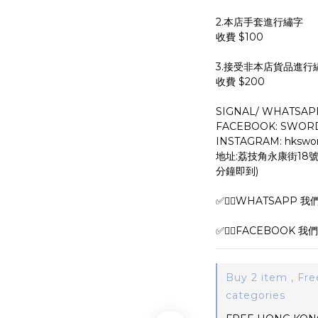
2.本店手套進行繡字
收費 $100
3.接受非本店貨品進行
收費 $200
SIGNAL/ WHATSAPP 
FACEBOOK: SWOR
INSTAGRAM: hkswor
地址:荔技角永康街18號
分鐘即到)
✅🙆‍♂️WHATSAPP 我們查
✅🙆‍♂️FACEBOOK 我們查
Buy 2 item , Fre
categories