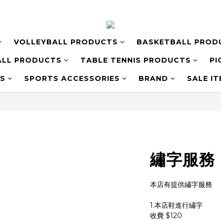
VOLLEYBALL PRODUCTS
BASKETBALL PROD
LL PRODUCTS
TABLE TENNIS PRODUCTS
PI
S
SPORTS ACCESSORIES
BRAND
SALE I
繡字服務 
本店有提供繡字服務
1.本店鞋進行繡字
收費 $120