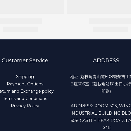
Customer Service
ADDRESS
Shipping
地址: 荔枝角青山道608號榮吉
Payment Options
B座503室（荔枝角站B1出口步行
eturn and Exchange policy
即到)
Terms and Conditions
Privacy Policy
ADDRESS: ROOM 503, WING
INDUSTRIAL BUILDING BLO
608 CASTLE PEAK ROAD, LA
KOK