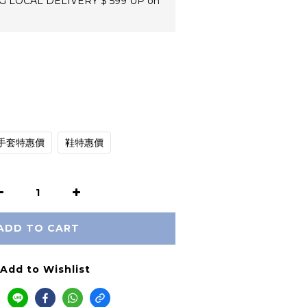
 LOCAL DELIVERY $ 599 UP on
手套特惠價
鞋特惠價
ADD TO CART
Add to Wishlist