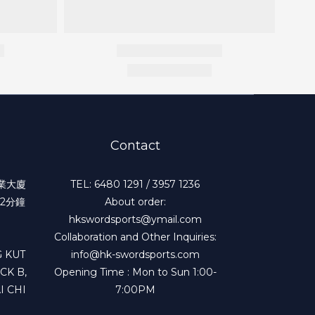
Contact
工業大廈
TEL: 6480 1291 / 3957 1236
2分鐘
About order:
hkswordsports@ymail.com
Collaboration and Other Inquiries:
 KUT
info@hk-swordsports.com
CK B,
Opening Time : Mon to Sun 1:00-
I CHI
7:00PM