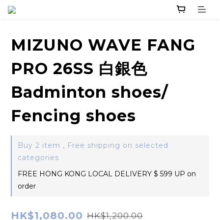
MIZUNO WAVE FANG
PRO 26SS 白銀色
Badminton shoes/
Fencing shoes
Buy 2 item , Free shipping on selected
categories
FREE HONG KONG LOCAL DELIVERY $ 599 UP on
order
HK$1,080.00
HK$1,200.00