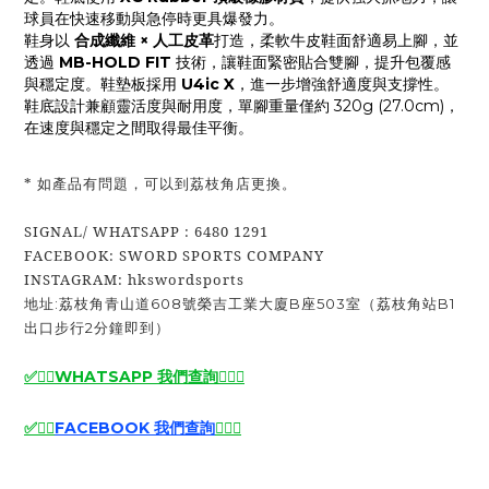
球員在快速移動與急停時更具爆發力。
鞋身以
合成纖維 × 人工皮革
打造，柔軟牛皮鞋面舒適易上腳，並
透過
MB-HOLD FIT
技術，讓鞋面緊密貼合雙腳，提升包覆感
與穩定度。鞋墊板採用
U4ic X
，進一步增強舒適度與支撐性。
鞋底設計兼顧靈活度與耐用度，單腳重量僅約 320g (27.0cm)，
在速度與穩定之間取得最佳平衡。
* 如產品有問題，可以到荔枝角店更換。
SIGNAL/ WHATSAPP : 6480 1291
FACEBOOK: SWORD SPORTS COMPANY
INSTAGRAM: hkswordsports
地址:荔枝角青山道608號榮吉工業大廈B座503室（荔枝角站B1
出口步行2分鐘即到）
✅🙆‍♂️
WHATSAPP 我們查詢
🙆‍♂️
✅
✅
🙆‍♂️
FACEBOOK 我們查詢
🙆‍♂️
✅