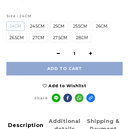
Size
: 24CM
24CM
24.5CM
25CM
25.5CM
26CM
26.5CM
27CM
27.5CM
28CM
ADD TO CART
Add to Wishlist
Share
Additional
Shipping &
Description