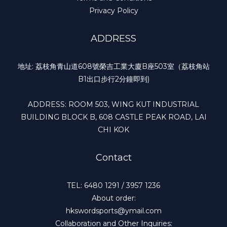
Privacy Policy
ADDRESS
地址: 荔枝角青山道608號榮吉工業大廈B座503室（荔枝角站
B1出口步行2分鐘即到)
ADDRESS: ROOM 503, WING KUT INDUSTRIAL
BUILDING BLOCK B, 608 CASTLE PEAK ROAD, LAI
CHI KOK
Contact
TEL: 6480 1291 / 3957 1236
About order:
hkswordsports@ymail.com
Collaboration and Other Inquiries: