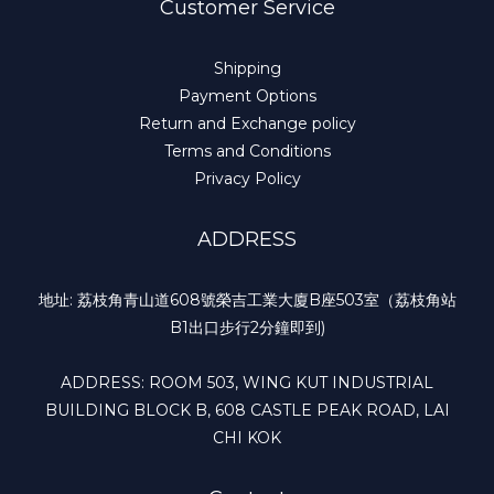
Customer Service
Shipping
Payment Options
Return and Exchange policy
Terms and Conditions
Privacy Policy
ADDRESS
地址: 荔枝角青山道608號榮吉工業大廈B座503室（荔枝角站
B1出口步行2分鐘即到)
ADDRESS: ROOM 503, WING KUT INDUSTRIAL
BUILDING BLOCK B, 608 CASTLE PEAK ROAD, LAI
CHI KOK