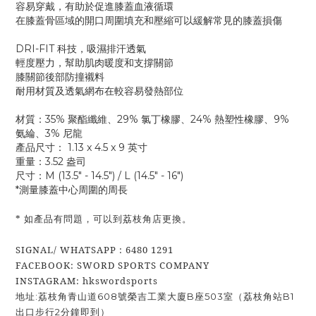
容易穿戴，有助於促進膝蓋血液循環
在膝蓋骨區域的開口周圍填充和壓縮可以緩解常見的膝蓋損傷
DRI-FIT 科技，吸濕排汗透氣
輕度壓力，幫助肌肉暖度和支撐關節
膝關節後部防撞襯料
耐用材質及透氣網布在較容易發熱部位
材質：35% 聚酯纖維、29% 氯丁橡膠、24% 熱塑性橡膠、9%
氨綸、3% 尼龍
產品尺寸： 1.13 x 4.5 x 9 英寸
重量：3.52 盎司
尺寸：M (13.5" - 14.5") / L (14.5" - 16")
*測量膝蓋中心周圍的周長
* 如產品有問題，可以到荔枝角店更換。
SIGNAL/ WHATSAPP : 6480 1291
FACEBOOK: SWORD SPORTS COMPANY
INSTAGRAM: hkswordsports
地址:荔枝角青山道608號榮吉工業大廈B座503室（荔枝角站B1
出口步行2分鐘即到）