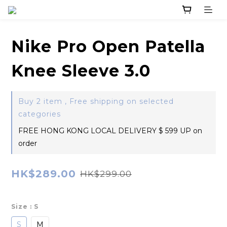
Nike Pro Open Patella
Knee Sleeve 3.0
Buy 2 item , Free shipping on selected
categories
FREE HONG KONG LOCAL DELIVERY $ 599 UP on
order
HK$289.00
HK$299.00
Size
: S
S
M