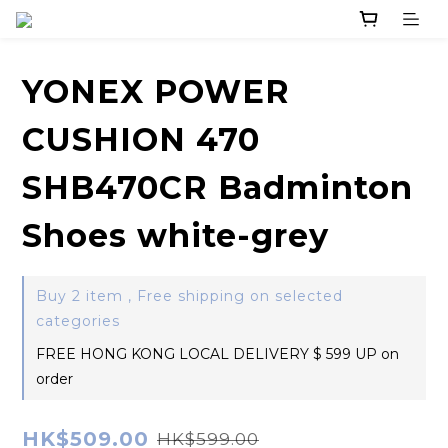
YONEX POWER
CUSHION 470
SHB470CR Badminton
Shoes white-grey
Buy 2 item , Free shipping on selected
categories
FREE HONG KONG LOCAL DELIVERY $ 599 UP on
order
HK$509.00
HK$599.00