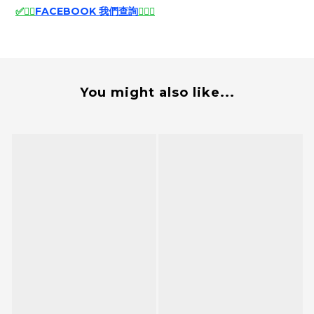
✅
🙆‍♂️
FACEBOOK 我們查詢
🙆‍♂️
✅
You might also like...