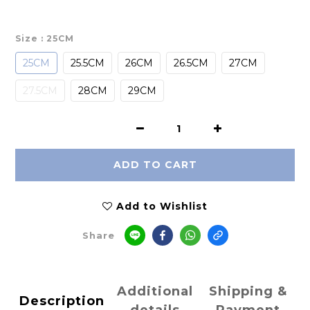
Size
: 25CM
25CM
25.5CM
26CM
26.5CM
27CM
27.5CM
28CM
29CM
ADD TO CART
Add to Wishlist
Share
Additional
Shipping &
Description