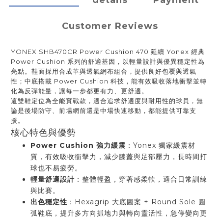
details
Payment
Customer Reviews
YONEX SHB470CR Power Cushion 470 延續 Yonex 經典 
Power Cushion 系列的舒適基因，以輕量設計與優異穩定性為
亮點。鞋面採用合成革與透氣網布組合，提供良好包覆與透氣
性；中底搭載 Power Cushion 科技，能有效吸收落地衝擊並轉
化為反彈能量，讓每一步都更有力、更舒適。
這雙鞋定位為全能實戰款，適合追求舒適度與耐用性的球員，無
論是後場防守、前場網前還是中場快速移動，都能提供可靠支
援。
核心特色與優勢
Power Cushion 強力緩震
：Yonex 獨家緩震材
質，有效吸收衝擊力，減少膝蓋與足部壓力，長時間打
球也不易疲勞。
輕量舒適設計
：整體輕盈，穿著感柔軟，適合日常訓練
與比賽。
出色穩定性
：Hexagrip 大底圖案 + Round Sole 圓
弧鞋底，提升多方向抓地力與轉向靈活性，急停變向更