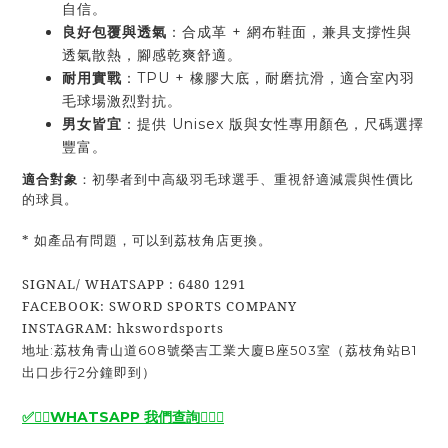
自信。
良好包覆與透氣
：合成革 + 網布鞋面，兼具支撐性與
透氣散熱，腳感乾爽舒適。
耐用實戰
：TPU + 橡膠大底，耐磨抗滑，適合室內羽
毛球場激烈對抗。
男女皆宜
：提供 Unisex 版與女性專用顏色，尺碼選擇
豐富。
適合對象
：初學者到中高級羽毛球選手、重視舒適減震與性價比
的球員。
* 如產品有問題，可以到荔枝角店更換。
SIGNAL/ WHATSAPP : 6480 1291
FACEBOOK: SWORD SPORTS COMPANY
INSTAGRAM: hkswordsports
地址:荔枝角青山道608號榮吉工業大廈B座503室（荔枝角站B1
出口步行2分鐘即到）
✅🙆‍♂️
WHATSAPP 我們查詢
🙆‍♂️
✅