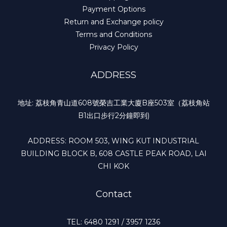
Payment Options
Return and Exchange policy
Terms and Conditions
Privacy Policy
ADDRESS
地址: 荔枝角青山道608號榮吉工業大廈B座503室（荔枝角站
B1出口步行2分鐘即到)
ADDRESS: ROOM 503, WING KUT INDUSTRIAL
BUILDING BLOCK B, 608 CASTLE PEAK ROAD, LAI
CHI KOK
Contact
TEL: 6480 1291 / 3957 1236