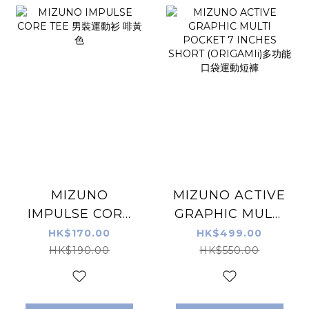
MIZUNO
MIZUNO ACTIVE
IMPULSE CORE
GRAPHIC MULTI
TEE 男裝運動衫 啡
POCKET 7
HK$170.00
HK$499.00
黃色
INCHES SHORT
HK$190.00
HK$550.00
(ORIGAMIi)多功能
口袋運動短褲