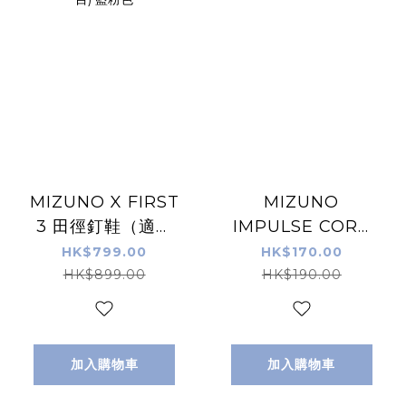
MIZUNO X FIRST
MIZUNO
3 田徑釘鞋（適合
IMPULSE CORE
短/中/長跑/跳遠項
TEE 男裝運動衫 黑
HK$799.00
HK$170.00
目) 藍粉色
色
HK$899.00
HK$190.00
加入購物車
加入購物車