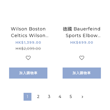
Wilson Boston
德國 Bauerfeind
Celtics Wilson
Sports Elbow
2024 NBA Finals
Support 運動護肘
HK$1,399.00
HK$699.00
Champion
HK$2,099.00
Collectors
Edition
Basketball 2024
加入購物車
加入購物車
NBA 總決賽冠軍收
藏版籃球 7號籃球
1
2
3
4
5