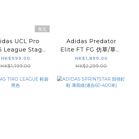
售完
idas UCL Pro
Adidas Predator
6 League Stage
Elite FT FG 仿草/草地
l 歐聯 25/26 比賽
足球鞋 白藍色
HK$999.00
HK$1,899.00
MATCH BALL) 5
HK$1,199.00
HK$2,299.00
號 (頂級之選)