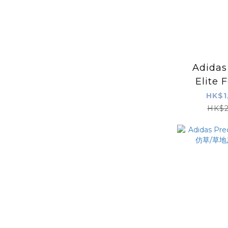
Adidas
Elite 
Tongue FG 仿
HK$1
足球鞋
HK$2