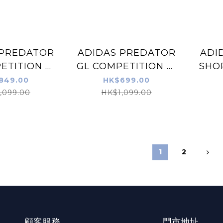
 PREDATOR
ADIDAS PREDATOR
ADI
ETITION 黑
GL COMPETITION 白
SHO
手套 (中高之
黃色 龍門手套 (中高之
黑色 
849.00
HK$699.00
選)
選) (特價貨品，不設退
,099.00
HK$1,099.00
換)
1
2
顧客服務
門市地址