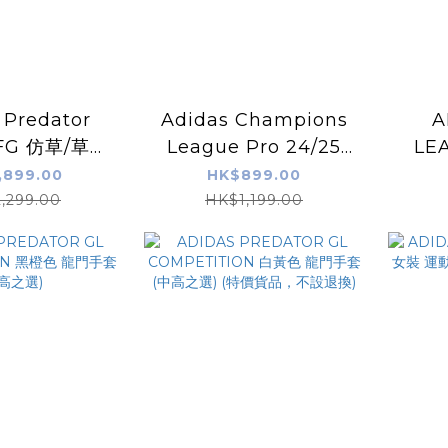
 Predator
Adidas Champions
A
T FG 仿草/草地
League Pro 24/25
LE
鞋 白粉色
Knockout Phase
,899.00
HK$899.00
Ball 歐聯 24/25 比賽
,299.00
HK$1,199.00
足球 (MATCH BALL) 5
號 (頂級之選)