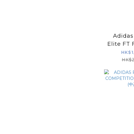
Adidas
Elite F
足球
HK$1
HK$2