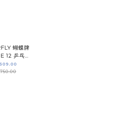
Y 蝴蝶牌
NE 12 乒乓球
 白金色
609.00
750.00