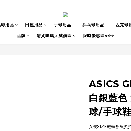
毛球用品
田徑用品
手球用品
乒乓球用品
匹克球
品牌
清貨斷碼大減價區
限時優惠區⭐⭐⭐
ASICS G
白銀藍色 
球/手球
女裝SIZE鞋頭會窄少少