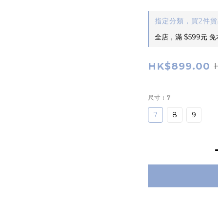
指定分類，買2件
全店，滿 $599元 
HK$899.00
尺寸
: 7
7
8
9