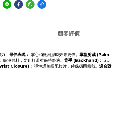
顧客評價
抓握力。
最佳表現：
 掌心稍微潮濕時效果更佳。
掌型剪裁 (Palm 
：
 吸濕面料，防止打滑並保持舒適。
背手 (Backhand)：
 3D 
rist Closure)：
 彈性護腕搭配拉片，確保穩固佩戴。
適合對