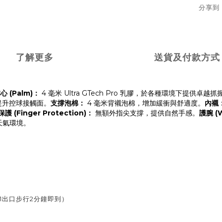
分享到
了解更多
送貨及付款方式
心 (Palm)：
 4 毫米 Ultra GTech Pro 乳膠，於各種環境下提供卓越
並提升控球接觸面。
支撐泡棉：
 4 毫米背襯泡棉，增加緩衝與舒適度。
內襯
護 (Finger Protection)：
 無額外指尖支撐，提供自然手感。
護腕 (W
天氣環境。
1出口步行2分鐘即到）