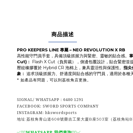
商品描述
PRO KEEPERS LINE 專屬 – NEO REVOLUTION X RB
高性能守門員手套，具備頂級抓握力與緊密、靈敏的貼合感。
掌
Cut)：
 Flash X Cut（負剪裁），側邊包覆設計，貼合緊密
壓紋橡膠覆於 Hybrid CR 泡棉上，兼具靈活性與保護性。
指尖保
象：
 追求頂級抓握力、舒適度與貼合感的守門員，適用於各種
* 如產品有問題，可以到荔枝角店更換。
SIGNAL/ WHATSAPP : 6480 1291
FACEBOOK: SWORD SPORTS COMPANY
INSTAGRAM: hkswordsports
地址:荔枝角青山道608號榮吉工業大廈B座503室（荔枝角站B
WHATSAPP 我們查詢
✅🙆‍♂️
🙆‍♂️
✅