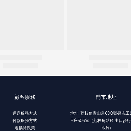
顧客服務
門市地址
運送服務方式
地址: 荔枝角青山道608號榮吉
付款服務方式
B座503室（荔枝角站B1出口步行
退換貨政策
即到)