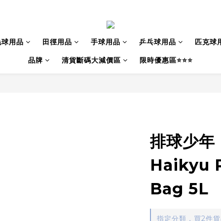
毛球用品
田徑用品
手球用品
乒乓球用品
匹克球
品牌
清貨斷碼大減價區
限時優惠區⭐⭐⭐
排球少年
Haikyu 
Bag 5L
指定分類，買2件