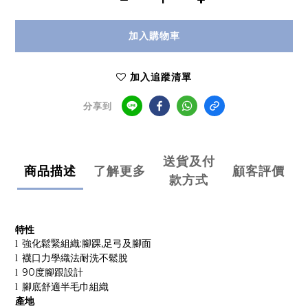
加入購物車
加入追蹤清單
分享到
送貨及付
商品描述
了解更多
顧客評價
款方式
特性
強化鬆緊組織
:
腳踝
,
足弓及腳面
l
襪口力學織法耐洗不鬆脫
l
90
度腳跟設計
l
腳底舒適半毛巾組織
l
產地