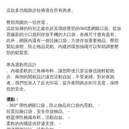
這款多功能跑步短褲適合所有跑者。
臀部周圍的一切所需，
這款短褲的特別之處在於其環繞臀部的360度網眼口袋。從放
置鑰匙的小口袋到存放手機的大口袋，各種尺寸應有盡有。
此外，網眼內還有一個拉鍊口袋，方便存放重要物品。臀部
緊貼身體，防止物品晃動。內建的環形抽繩可以幫助調整臀
部的鬆緊度。
專為運動而設計
。內襯柔軟的三角褲布料，讓您即使只穿這條也能輕鬆跑
步。兩側的開衩設計讓您活動自如，不受束縛。對於夜跑
者，我們也加入了反光印花，提升夜間跑步的可見度，保障
您的安全。
優點：
- 360° 彈性網眼口袋，防止物品在口袋內晃動。 -
前置拉鍊口袋，安全存放物品。 -
輕盈彈性梭織布料，活動自如。 -
柔軟的內襯提供舒適支撐。 -