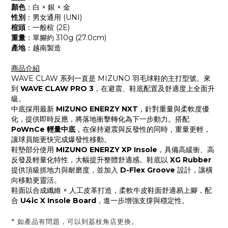
顏色
：白 × 銀 × 金
性別
：男女通用 (UNI)
楦頭
：一般楦 (2E)
重量
：單腳約 310g (27.0cm)
產地
：越南製造
商品介紹
WAVE CLAW 系列一直是 MIZUNO 羽毛球鞋的主打型號。來
到
WAVE CLAW PRO 3
，在避震、鞋底配置及舒適度上全面升
級。
中底採用最新
MIZUNO ENERZY NXT
，針對重量與柔軟度優
化，提供即時反應，將落地衝擊轉化為下一步動力。搭配
PoWnCe 輕量中底
，在保持避震與反發性的同時，重量更輕，
讓球員能更快完成爆發性移動。
鞋墊部分使用
MIZUNO ENERZY XP Insole
，具備高緩衝、高
反發及輕量化特性，大幅提升整體舒適感。鞋底以
XG Rubber
提供頂級抓地力與耐磨度，並加入
D-Flex Groove
設計，讓橫
向移動更靈活。
鞋面以合成纖維 × 人工皮革打造，柔軟牛皮鞋面舒適易上腳，配
合
U4ic X Insole Board
，進一步增強支撐與穩定性。
* 如產品有問題，可以到荔枝角店更換。