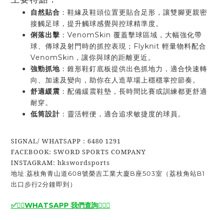
自然貼合
：鞋緣及鞋頭位置更貼合足形，讓雙腳更親密
接觸足球，提升觸球感覺與控球精準度。
俐落出擊
：VenomSkin 覆蓋擊球區域，大幅強化帶
球、傳球及射門時的抓控表現；Flyknit 輕量物料配合
VenomSkin，讓你與球的距離更近。
強勁抓地
：錐形鞋釘底板提供出色抓地力，適合快速轉
向、加速及變向，助你在人造草場上穩穩掌控節奏。
舒適緩震
：配備緩震鞋墊，長時間比賽或訓練都更舒適
耐穿。
低筒設計
：靈活輕便，適合追求敏捷度的球員。
SIGNAL/ WHATSAPP : 6480 1291
FACEBOOK: SWORD SPORTS COMPANY
INSTAGRAM: hkswordsports
地址:荔枝角青山道608號榮吉工業大廈B座503室（荔枝角站B1
出口步行2分鐘即到）
✅🙆‍♂️
WHATSAPP 我們查詢
🙆‍♂️
✅