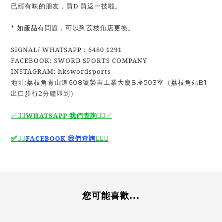
已經有味的朋友，買D 買返一技啦。
* 如產品有問題，可以到荔枝角店更換。
SIGNAL/ WHATSAPP : 6480 1291
FACEBOOK: SWORD SPORTS COMPANY
INSTAGRAM: hkswordsports
地址:荔枝角青山道608號榮吉工業大廈B座503室（荔枝角站B1
出口步行2分鐘即到）
✅🙆‍♂️
WHATSAPP 我們查詢
🙆‍♂️
✅
🙆‍♂️
✅
✅
🙆‍♂️
FACEBOOK 我們查詢
您可能喜歡...