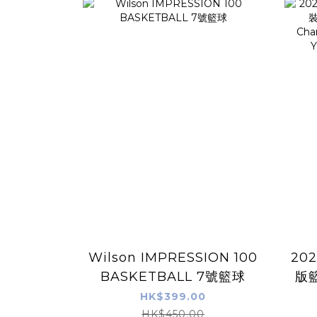
Wilson IMPRESSION 100
20
BASKETBALL 7號籃球
版籃
HK$399.00
HK$450.00