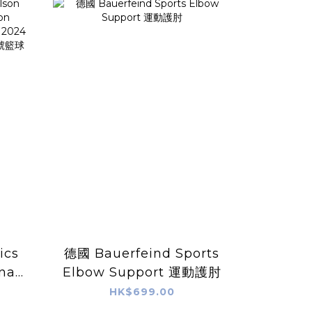
ics
德國 Bauerfeind Sports
nals
Elbow Support 運動護肘
ors
HK$699.00