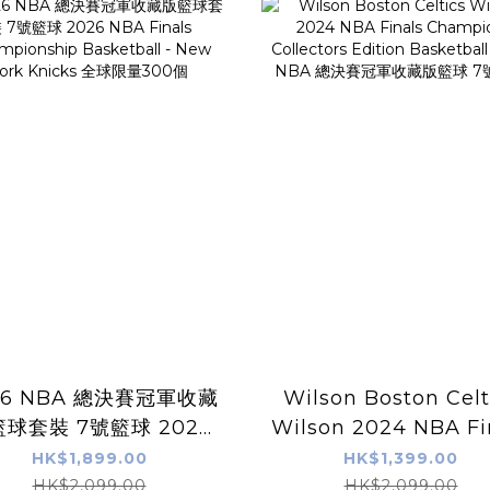
26 NBA 總決賽冠軍收藏
Wilson Boston Celt
球套裝 7號籃球 2026
Wilson 2024 NBA Fi
NBA Finals
Champion Collect
HK$1,899.00
HK$1,399.00
Championship
Edition Basketball 2024
HK$2,099.00
HK$2,099.00