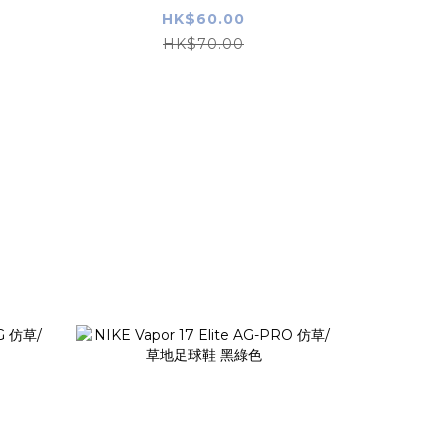
人SIZE
HK$60.00
HK$70.00