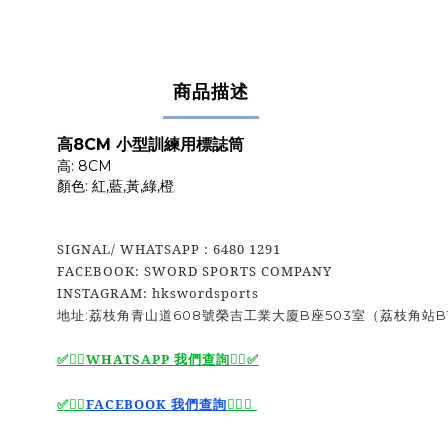
商品描述
高8CM 小型訓練用標誌筒
高: 8CM
顏色: 紅,藍,黃,綠,橙
SIGNAL/ WHATSAPP : 6480 1291
FACEBOOK: SWORD SPORTS COMPANY
INSTAGRAM: hkswordsports
地址:荔枝角青山道608號榮吉工業大廈B座503室（荔枝角站B
WHATSAPP 我們查詢
✅
✅🙆‍♂️
🙆‍♂️
🙆‍♂️
FACEBOOK 我們查詢
🙆‍♂️
✅
✅