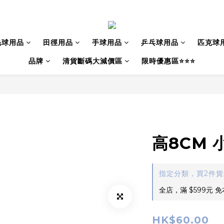
毛球用品
田徑用品
手球用品
乒乓球用品
匹克球
品牌
清貨斷碼大減價區
限時優惠區⭐⭐⭐
高8CM
指定分類，買2件
全店，滿 $599元 
HK$60.00