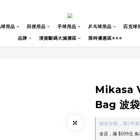
毛球用品
田徑用品
手球用品
乒乓球用品
匹克球
品牌
清貨斷碼大減價區
限時優惠區⭐⭐⭐
Mikasa V
Bag 波
指定分類，買2件
全店，滿 $599元 