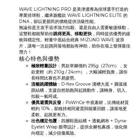
WAVE LIGHTNING PRO 是美津濃專為排球選手打造的
專業排球鞋，繼承旗艦款 WAVE LIGHTNING ELITE 的 
DNA，卻以更親民的價格提供頂級性能。
無論你是主攻手追求強力扣殺、還是自由人需要敏捷移動，
這雙鞋都能幫助你
跳得更高、移動更快
，同時提供優秀的緩
衝與穩定性。輕量中底結合經典 MIZUNO WAVE 波浪
片，讓每一次起跳與落地都如有神助，助你在場上發揮最佳
潛力！
核心特色與優勢
極致輕量設計
：男款單腳僅約 295g（27cm），女
款更輕（約 210g / 24cm），大幅減輕負擔，讓你
長時間比賽也不易疲勞。
流暢跳躍體驗
：D-flex Groove 溝槽大底 + 圓弧後
跟結構，支援自然助跑與起跳動作，讓轉身、切入、
扣殺一氣呵成。
優異避震與反發
：PoWnCe 中底素材，比傳統材質
輕約 10%，卻維持相同避震與能量回饋，讓落地更
柔軟、起跳更有力。
出色穩定包覆
：四層鞋面結構 + 透氣網布 + Dyna-
Eyelet Wrap 眼帶設計，提供全腳包裹感，強化側
向穩定，減少扭傷風險。